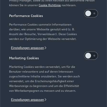
Privacy Manager, sowie zu Ihren Rechten als betroffene Person
können Sie in unserer
Cookie Richtlinie
nachlesen.
Performance Cookies
Performance Cookies sammeln Informationen
darüber, wie unsere Webseite genutzt wird (z. B.
Anzahl der Besuche, Verweildauer). Diese Cookies
werden zur Optimierung der Webseite verwendet.
Zur Inspektion
Einstellungen anpassen
Marketing Cookies
Zurück nach oben
Marketing Cookies werden verwendet, um für die
Benutzer relevantere und auf deren Interessen
zugeschnittene Inhalte anzubieten. Sie werden auch
Modelle
verwendet, um die Erscheinungshäufigkeit einer
Werbeanzeige zu begrenzen und um die Effektivität
von Werbekampagnen zu messen und zu steuern.
Kaufen & leasen
Alle Modelle
Einstellungen anpassen
Modelle vergleichen
Service & Zubehör
Neuwagensuche