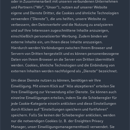
06205 20050
oder in Zusammenarbeit mit unseren verbundenen Unternehmen
und Partnern ("Wir", "Unser"), nutzen auf unserer Website
eigene und Dienste Dritter, die Cookies und ähnliche Technologien
serviceinfo.hoc@scherer-gruppe.de
verwenden ("Dienste"), die uns helfen, unsere Website zu
verbessern, den Datenverkehr und die Nutzung zu analysieren
Kontaktdaten herunterladen
und auf Ihre Interessen zugeschnittene Inhalte anzuzeigen,
einschließlich personalisierter Werbung. Zudem binden wir
externe Inhalte ein, um Ihnen diese Inhalte anzuzeigen.
Hierdurch werden Verbindungen zwischen Ihrem Browser und
Servern von Dritten hergestellt und es können personenbezogene
Öffnungszeiten
Daten von Ihrem Browser an die Server von Dritten übermittelt
werden. Cookies, ähnliche Technologien und die Einbindung von
externen Inhalten werden nachfolgend als „Dienste“ bezeichnet.
Verkauf
Um diese Dienste nutzen zu können, benötigen wir Ihre
Geschlossen
,
öffnet am
Montag 08:30
Einwilligung. Mit einem Klick auf "Alle akzeptieren" erteilen Sie
Ihre Einwilligung zur Verwendung aller Dienste. Sie können auch
einzelne Einwilligungen erteilen, indem Sie die Schieberegler für
Service
jede Cookie-Kategorie einzeln anklicken und diese Einstellungen
Geschlossen
,
öffnet am
Montag 07:00
durch Klicken auf "Einstellungen speichern und fortfahren"
speichern. Falls Sie keinen der Schieberegler anklicken, werden
nur die notwendigen Cookies (z. B. der Ensighten Privacy
Schautag: Kein Schautag!
Manager, unser Einwilligungsmanagementtool) verwendet. Sie